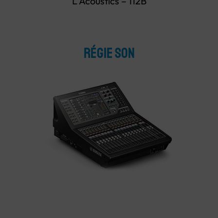
L Acoustics –
112B
régie son