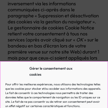
inversement via les informations
communiquées ci-après dans le
paragraphe « Suppression et désactivation
des cookies via la gestion du navigateur ».
Le gestionnaire de cookies Cookie Notice
retient votre consentement à tous nos
services (après avoir cliqué sur «
OK
» sur le
bandeau en bas d’écran lors de votre
première venue sur notre site Web) durant 1
mois pour que ceux-ci soient appliqués lors
de votre prochaine venue sur notre site
Gérer le consentement aux
Web.
cookies
SUPPRESSION ET DÉSACTIVATION DES COOKIES VIA LA GESTION
DU NAVIGATEUR
Pour offrir les meilleures expériences, nous utilisons des technologies telles
que les cookies pour stocker et/ou accéder aux informations des appareils.
Vous pouvez gérer vos cookies via votre
Le fait de consentir à ces technologies nous permettra de traiter des
navigateur Internet. Vous pouvez à tout
données telles que le comportement de navigation ou les ID uniques sur ce
moment configurer votre navigateur de
site. Le fait de ne pas consentir ou de retirer son consentement peut avoir
un effet négatif sur certaines caractéristiques et fonctions.